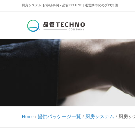
厨房システム お客様事例 - 品管TECHNO | 運営効率化のプロ集団
Home
提供パッケージ一覧
厨房システム
厨房シ